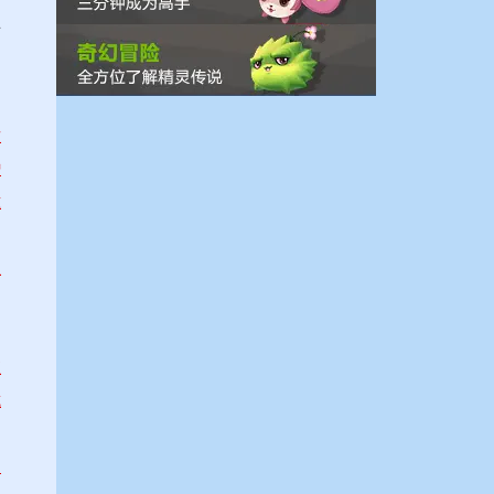
布
软
增
准
理
值
或
期