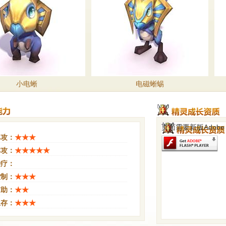
小电蜥
电磁蜥蜴
页面需要新版Adobe Fla
单攻：
★★★
群攻：
★★★★★
治疗：
控制：
★★★
辅助：
★★
生存：
★★★