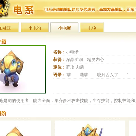
加林球
小电驹
小电蜥
电狼
名称：
小电蜥
获得：
深晶矿洞，精灵内心
定位：
群攻,肉盾
语录：
“嘶——嘶嘶——咬到舌头了——”
蜥是磁的使用者，能力全面，集齐多种攻击技能，生存技能，控制技能和